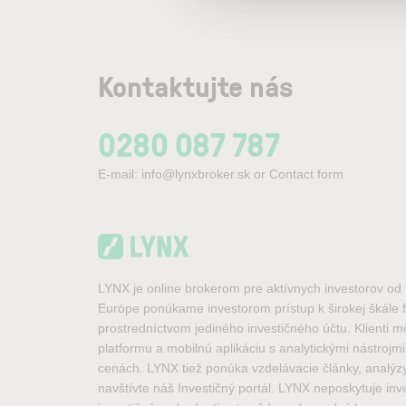
Kontaktujte nás
0280 087 787
E-mail:
info@lynxbroker.sk
or
Contact form
LYNX je online brokerom pre aktívnych investorov o
Európe ponúkame investorom prístup k širokej škále 
prostredníctvom jediného investičného účtu. Klienti m
platformu a mobilnú aplikáciu s analytickými nástrojm
cenách. LYNX tiež ponúka vzdelávacie články, analýzy
navštívte náš Investičný portál. LYNX neposkytuje inv