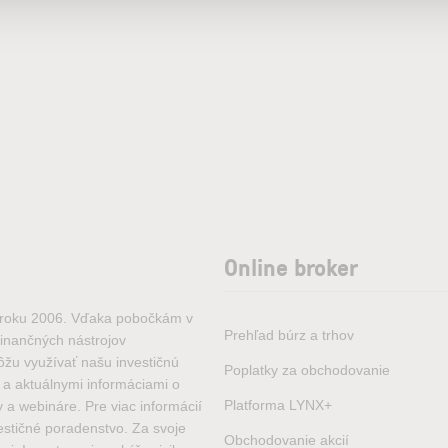
Online broker
d roku 2006. Vďaka pobočkám v
Prehľad búrz a trhov
finančných nástrojov
ôžu využívať našu investičnú
Poplatky za obchodovanie
i a aktuálnymi informáciami o
Platforma LYNX+
 a webináre. Pre viac informácií
estičné poradenstvo. Za svoje
Obchodovanie akcií