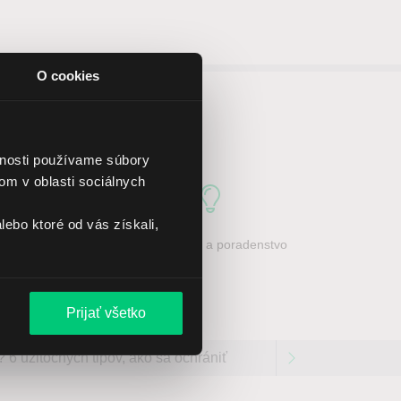
O cookies
 LYNX
vnosti používame súbory
om v oblasti sociálnych
lebo ktoré od vás získali,
čných špecialistov
Vzdelávanie a poradenstvo
Prijať všetko
 6 užitočných tipov, ako sa ochrániť
Obchodovanie 