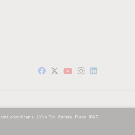
stné odporúčania
LYNX Pro
Kariéra
Press
IBKR