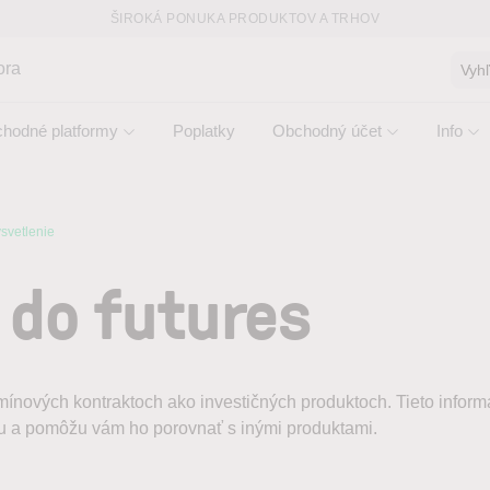
ŠIROKÁ PONUKA PRODUKTOV A TRHOV
ora
Vyh
hodné platformy
Poplatky
Obchodný účet
Info
svetlenie
 do futures
rmínových kontraktoch ako investičných produktoch. Tieto info
ktu a pomôžu vám ho porovnať s inými produktami.