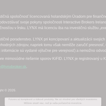
ght © 2026.
Futures sú komplexné a rizikové produkty. Nie sú vhodné pre všetkých investorov.
Môžete stratiť viac, než je vaša počiatočná investícia.