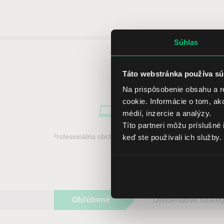
Súhlas
5 dô
Táto webstránka používa sú
Na prispôsobenie obsahu a r
cookie. Informácie o tom, ak
médií, inzercie a analýzy.
Títo partneri môžu príslušné 
Profesionálna obchodná platforma
Prístup na s
keď ste používali ich služby.
Obľúbené
Dividendové stratég