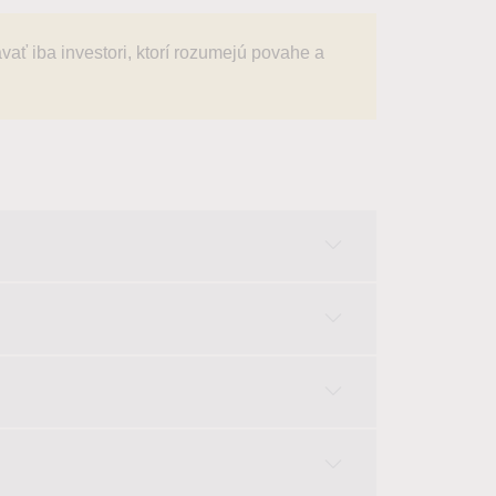
ať iba investori, ktorí rozumejú povahe a