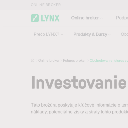
Skip to main content
ONLINE BROKER
Online broker
Podp
Prečo LYNX?
Produkty & Burzy
Obc
Online broker
Futures broker
Obchodovanie futures vy
Investovanie
Táto brožúra poskytuje kľúčové informácie o te
náklady, potenciálne zisky a straty tohto produ