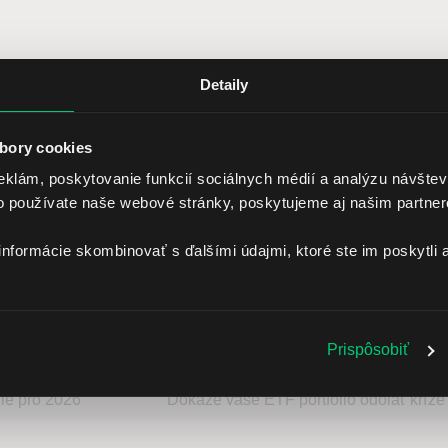
Detaily
vodov, prečo zvoliť online brokera
bory cookies
eklám, poskytovanie funkcií sociálnych médií a analýzu návšte
o používate naše webové stránky, poskytujeme aj našim partner
informácie skombinovať s ďalšími údajmi, ktoré ste im poskytli a
vetové burzy
Nízke poplatky
Podpora investi
Prispôsobiť
ie pro 2026
Dokáže vaše ETF portfólio odolať kríze?