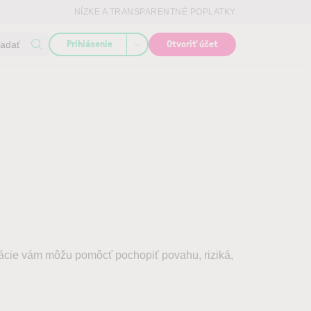
NÍZKE A TRANSPARENTNÉ POPLATKY
Prihlásenie
Otvoriť účet
ľadať
rmácie vám môžu pomôcť pochopiť povahu, riziká,