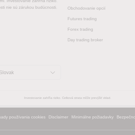
i. Investovanie zahŕňa riziko.
sti nie sú zárukou budúcnosti.
Obchodovanie opcií
Futures trading
Forex trading
Day trading broker
Slovak
Investovanie zahŕňa riziko. Celková strata môže prevýšiť vklad.
ady používania cookies
Disclaimer
Minimálne požiadavky
Bezpečno