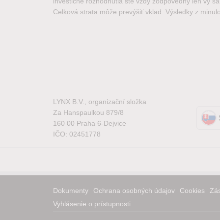
investičné rozhodnutia ste vždy zodpovedný len vy sam
Celková strata môže prevýšiť vklad. Výsledky z minulo
LYNX B.V., organizační složka
Za Hanspaulkou 879/8
160 00 Praha 6-Dejvice
IČO: 02451778
Dokumenty
Ochrana osobných údajov
Cookies
Zás
Vyhlásenie o prístupnosti