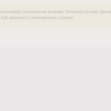
sa považujú za komplexné produkty. Transakcie by mali vykonáv
 rizík spojených s obchodovaním s futures.