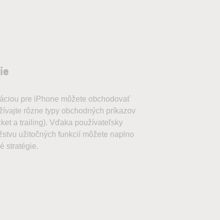
ie
áciou pre iPhone môžete obchodovať
žívajte rôzne typy obchodných príkazov
acket a trailing). Vďaka používateľsky
žstvu užitočných funkcií môžete naplno
 stratégie.