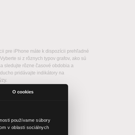
ii pre iPhone máte k dispozícii prehľadné
Vyberte si z rôznych typov grafov, ako sú
, a sledujte rôzne časové obdobia a
ucho pridávajte indikátory na
ýzy.
O cookies
vnosti používame súbory
om v oblasti sociálnych