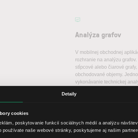
Analýza grafov
V mobilnej obchodnej aplikác
rozhranie na analýzu grafov. 
stĺpcové alebo čiarové grafy
obchodované objemy. Jednod
vykonávanie technickej anal
Detaily
bory cookies
eklám, poskytovanie funkcií sociálnych médií a analýzu návšte
o používate naše webové stránky, poskytujeme aj našim partner