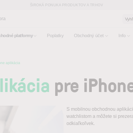
ŠIROKÁ PONUKA PRODUKTOV A TRHOV
ora
Vyh
hodné platformy
Poplatky
Obchodný účet
Info
ne aplikácia
ikácia
pre iPhon
S mobilnou obchodnou aplikácio
watchlistom a môžete si prezera
odkiaľkoľvek.