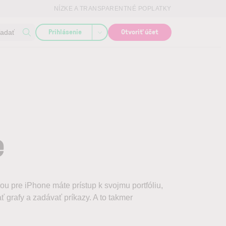
NÍZKE A TRANSPARENTNÉ POPLATKY
Prihlásenie
Otvoriť účet
ľadať
e
u pre iPhone máte prístup k svojmu portfóliu,
ť grafy a zadávať príkazy. A to takmer