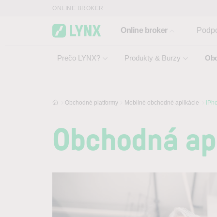
Skip to main content
ONLINE BROKER
Online broker
Podp
Prečo LYNX?
Produkty & Burzy
Obc
Obchodné platformy
Mobilné obchodné aplikácie
iPho
Obchodná apl