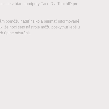
funkcie vrátane podpory FaceID a TouchID pre
vám pomôžu riadiť riziko a prijímať informované
, že hoci tieto nástroje môžu poskytnúť lepšiu
ch úplne odstrániť.