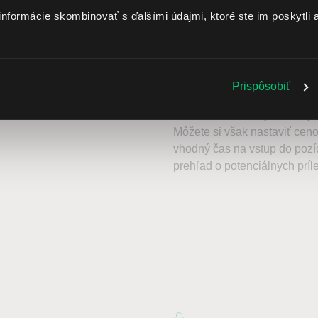
informácie skombinovať s ďalšími údajmi, ktoré ste im poskytli a
Nastaviteľné upozo
Prispôsobiť
Trh sa neustále pohybuje a n
Sledovanie trhu a jednotlivý
Môžete si však nastaviť ceno
vhodný čas na vstup do pozí
prehľad o potenciálnych príle