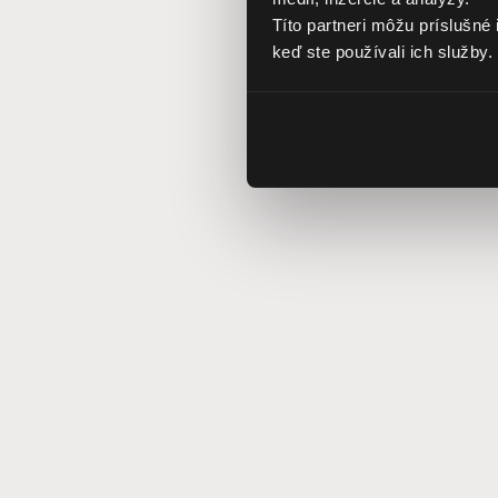
Títo partneri môžu príslušné 
keď ste používali ich služby.