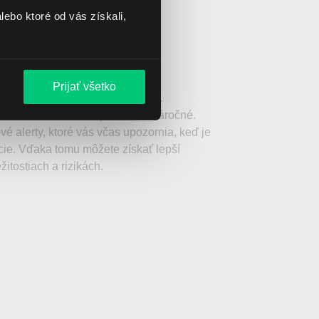
lebo ktoré od vás získali,
rnenia
Prijať všetko
eustále ponúka nové príležitosti.
ch akcií však môže byť časovo náročné.
vé alerty, ktoré vás včas upozornia, keď je
cie. Vďaka tomu môžete získať lepší
žitostiach a rizikách.