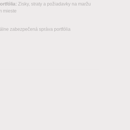
rtfólia:
Zisky, straty a požiadavky na maržu
m mieste
álne zabezpečená správa portfólia