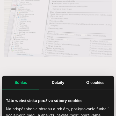
Ďalšie obchodné nástroje
Súhlas
Detaily
O cookies
Poznajte ďalšie užitočné
Táto webstránka používa súbory cookies
nástroje
Na prispôsobenie obsahu a reklám, poskytovanie funkcií
sociálnych médií a analýzu návštevnosti používame