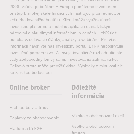
LYNX je online brokerom pre aktívnych investorov od roku
2006. Vďaka pobočkám v Európe ponúkame investorom
prístup k širokej škále finančných nástrojov prostredníctvom
jediného investičného účtu. Klienti môžu využívať našu
investičnú platformu a mobilnú aplikáciu s analytickými
nástrojmi a aktuálnymi informáciami o cenách. LYNX tiež
ponúka vzdelávacie články, analýzy a webináre. Pre viac
informácií navštívte náš Investičný portál. LYNX neposkytuje
investičné poradenstvo. Za svoje investičné rozhodnutia ste
vždy zodpovedný len vy sami. Investovanie zahŕňa riziko.
Celková strata môže prevýšiť vklad. Výsledky z minulosti nie
sú zárukou budúcnosti.
Online broker
Dôležité
informácie
Prehľad búrz a trhov
Všetko o obchodovaní akcií
Poplatky za obchodovanie
Všetko o obchodovaní
Platforma LYNX+
futures