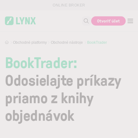
Skip to main content
ONLINE BROKER
Otvoriť účet
Vyhľadať
Obchodné platformy
Obchodné nástroje
BookTrader
BookTrader:
Odosielajte príkazy
priamo z knihy
objednávok