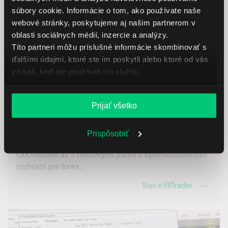
súbory cookie. Informácie o tom, ako používate naše
webové stránky, poskytujeme aj našim partnerom v
oblasti sociálnych médií, inzercie a analýzy.
Títo partneri môžu príslušné informácie skombinovať s
ďalšími údajmi, ktoré ste im poskytli alebo ktoré od vás
získali, keď ste používali ich služby.
Prijať všetko
FXTrader
Prispôsobiť
Obchodujte až s menovými pármi v optimalizovanom
rozhraní pre forex.
Viac o FXTrader