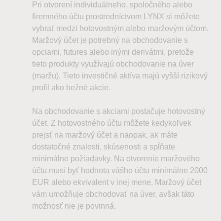
Pri otvorení individuálneho, spoločného alebo
firemného účtu prostredníctvom LYNX si môžete
vybrať medzi hotovostným alebo maržovým účtom.
Maržový účet je potrebný na obchodovanie s
opciami, futures alebo inými derivátmi, pretože
tieto produkty využívajú obchodovanie na úver
(maržu). Tieto investičné aktíva majú vyšší rizikový
profil ako bežné akcie.
Na obchodovanie s akciami postačuje hotovostný
účet. Z hotovostného účtu môžete kedykoľvek
prejsť na maržový účet a naopak, ak máte
dostatočné znalosti, skúsenosti a spĺňate
minimálne požiadavky. Na otvorenie maržového
účtu musí byť hodnota vášho účtu minimálne 2000
EUR alebo ekvivalent v inej mene. Maržový účet
vám umožňuje obchodovať na úver, avšak táto
možnosť nie je povinná.