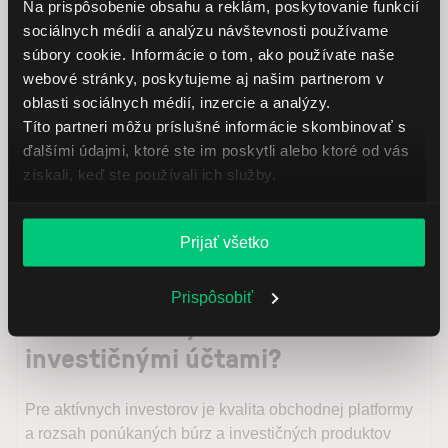
Na prispôsobenie obsahu a reklám, poskytovanie funkcií
sociálnych médií a analýzu návštevnosti používame
súbory cookie. Informácie o tom, ako používate naše
Čo je investičný účet?
webové stránky, poskytujeme aj našim partnerom v
oblasti sociálnych médií, inzercie a analýzy.
Investičný účet môže byť vedený na meno jednej
Títo partneri môžu príslušné informácie skombinovať s
alebo viacerých osôb, prípadne na meno
ďalšími údajmi, ktoré ste im poskytli alebo ktoré od vás
spoločnosti alebo inej právnickej osoby a používa
získali, keď ste používali ich služby.
sa na nákup, držbu a predaj akcií, opcií, futures a
ETF. V súčasnosti sa s cennými papiermi
Prijať všetko
obchoduje elektronicky prostredníctvom online
investičnej platformy.
Prispôsobiť
Aké sú rozdiely medzi
investičnými účtami?
Pre aktívnych investorov je kvalita obchodnej platformy
a rozsah ponúkaných búrz a investičných produktov