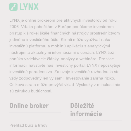
LYNX je online brokerom pre aktívnych investorov od roku
2006. Vďaka pobočkám v Európe ponúkame investorom
prístup k širokej škále finančných nástrojov prostredníctvom
jediného investičného účtu. Klienti môžu využívať našu
investičnú platformu a mobilnú aplikáciu s analytickými
nástrojmi a aktuálnymi informáciami o cenách. LYNX tiež
ponúka vzdelávacie články, analýzy a webináre. Pre viac
informácií navštívte náš Investičný portál. LYNX neposkytuje
investičné poradenstvo. Za svoje investičné rozhodnutia ste
vždy zodpovedný len vy sami. Investovanie zahŕňa riziko.
Celková strata môže prevýšiť vklad. Výsledky z minulosti nie
sú zárukou budúcnosti.
Online broker
Dôležité
informácie
Prehľad búrz a trhov