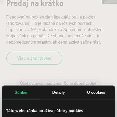
Predaj na krátko
Reagovať na pokles cien špekuláciou na pokles
(shortovanie). To je možné na rôznych burzách,
napríklad v USA, Holandsku a Spojenom kráľovstve.
Majte však na pamäti, že shortovanie môže viesť k
neobmedzeným stratám, ak cena aktíva začne rásť.
Viac o shortovaní
Účet cenných papierov: Čo je dobré vedieť
Súhlas
Detaily
O cookies
Viac o investičnom účte
Táto webstránka používa súbory cookies