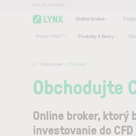
Skip to main content
ONLINE BROKER
Online broker
Podp
Prečo LYNX?
Produkty & Burzy
Obc
Online broker
CFD broker
Obchodujte 
Online broker, ktorý 
investovanie do CFD