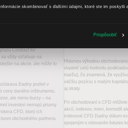
informácie skombinovať s ďalšími údajmi, ktoré ste im poskytli a
Prispôsobiť
Prečo obchodovať CF
razu Contract for
rý sa vždy vzťahuje na
Hlavnou výhodou obchodovania s
tejšie na akcie, ale môže to
vlastniť celú hodnotu podkladové
maržu), čo znamená, že využíva
väčšiu pozíciu s malým kapitálo
ezískava žiadny podiel v
aj straty.
yb ceny daného inštrumentu.
rze, ale mimo burzy – na
Pri obchodovaní s CFD môžete šp
omní investori nemajú priamy
akcií, indexov, mien, komodít a
brokera CFD, ktorý ich
indexové CFD žiadny dátum exs
íctvom obchodného partnera.
spojeným s rolovaním futures ko