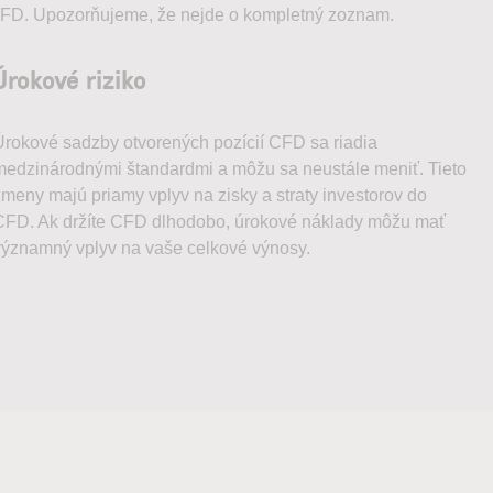
 CFD. Upozorňujeme, že nejde o kompletný zoznam.
Úrokové riziko
Úrokové sadzby otvorených pozícií CFD sa riadia
medzinárodnými štandardmi a môžu sa neustále meniť. Tieto
zmeny majú priamy vplyv na zisky a straty investorov do
CFD. Ak držíte CFD dlhodobo, úrokové náklady môžu mať
významný vplyv na vaše celkové výnosy.