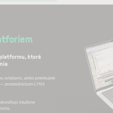
atforiem
platformu, ktorá
nia
mu ovládaniu, alebo potrebujete
ie — prostredníctvom LYNX
ednostňujú intuitívne
forma.