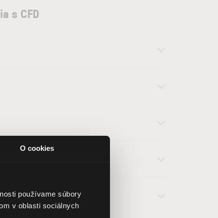
ia s CFD
O cookies
vnosti používame súbory
om v oblasti sociálnych