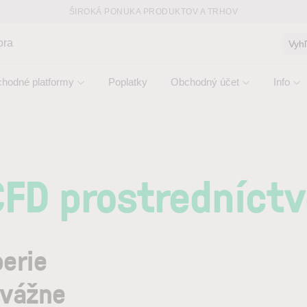
ŠIROKÁ PONUKA PRODUKTOV A TRHOV
ora
Vyh
hodné platformy
Poplatky
Obchodný účet
Info
CFD prostredníct
berie
 vážne