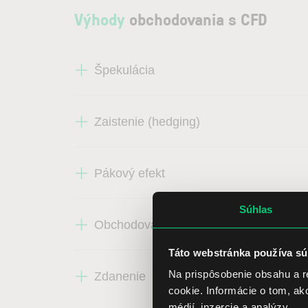
Výhody
obchodovania s CFD
Špekulácia
Zaistenie (hedging)
Pákový efekt
Súhlas
Obchodovanie s komoditami
Táto webstránka používa sú
Na prispôsobenie obsahu a r
Zdanenie
cookie. Informácie o tom, ak
médií, inzercie a analýzy.