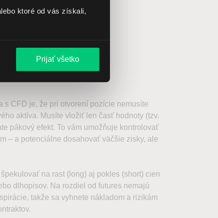
lebo ktoré od vás získali,
Prijať všetko
D?
 CFD je, že pri otvorení pozície nemusíte
ho aktíva. Musíte vložiť len časť hodnoty (tzv.
te pákový efekt. To vám umožňuje kontrolovať
m – a potenciálne dosahovať väčšie zisky, ale
ekulovať na rast (long) aj pokles (short) cien
lebo dlhopisov. Na rozdiel od futures nemajú
pirácie, takže sa vyhnete nákladom a rizikám
ntraktov.