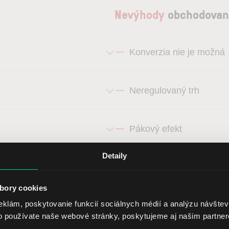
Nevýhody
obchodovan
Konverzia nie je možná
Neregulovaný trh
Pákový efekt
Detaily
Komplexnost
bory cookies
eklám, poskytovanie funkcií sociálnych médií a analýzu návšte
História výsledkov
o používate naše webové stránky, poskytujeme aj našim partner