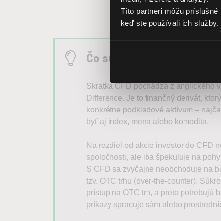
Títo partneri môžu príslušné 
keď ste používali ich služby.
Čo sú to CFD?
Skratka CFD pochádza z anglického vý
Difference. Je to finančný derivát, kto
konkrétne podkladové aktívum – najčas
byť aj index, mena alebo komodita.
Na rozdiel od akcie investor do CFD n
spoločnosti, ale iba špekuluje na poh
S CFD sa zvyčajne neobchoduje na bu
tzv. OTC trhu (over-the-counter). Súkr
prístup na OTC trh, a preto potrebujú 
príkazy spracuje sám alebo prostredn