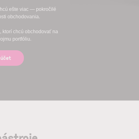
 chcú ešte viac — pokročilé
osti obchodovania.
h, ktorí chcú obchodovať na
jmu portfóliu.
 účet
nástroje