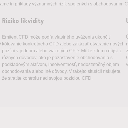
dzame tri príklady významných rizík spojených s obchodovaním
Riziko likvidity
Emitent CFD môže podľa vlastného uváženia ukončiť
V
kótovanie konkrétneho CFD alebo zakázať otváranie nových
pozícií v jednom alebo viacerých CFD. Môže k tomu dôjsť z
rôznych dôvodov, ako je pozastavenie obchodovania s
podkladovým aktívom, insolventnosť, nedostatočný objem
obchodovania alebo iné dôvody. V takejto situácii riskujete,
že stratíte kontrolu nad svojou pozíciou CFD.