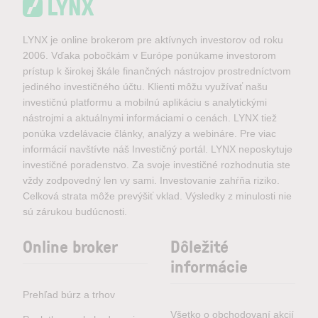
LYNX je online brokerom pre aktívnych investorov od roku
2006. Vďaka pobočkám v Európe ponúkame investorom
prístup k širokej škále finančných nástrojov prostredníctvom
jediného investičného účtu. Klienti môžu využívať našu
investičnú platformu a mobilnú aplikáciu s analytickými
nástrojmi a aktuálnymi informáciami o cenách. LYNX tiež
ponúka vzdelávacie články, analýzy a webináre. Pre viac
informácií navštívte náš Investičný portál. LYNX neposkytuje
investičné poradenstvo. Za svoje investičné rozhodnutia ste
vždy zodpovedný len vy sami. Investovanie zahŕňa riziko.
Celková strata môže prevýšiť vklad. Výsledky z minulosti nie
sú zárukou budúcnosti.
Online broker
Dôležité
informácie
Prehľad búrz a trhov
Všetko o obchodovaní akcií