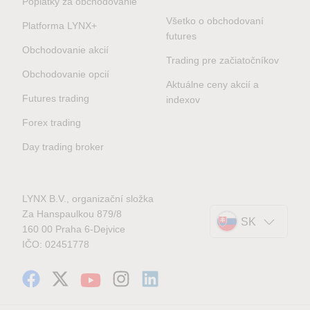
Poplatky za obchodovanie
Všetko o obchodovaní
Platforma LYNX+
futures
Obchodovanie akcií
Trading pre začiatočníkov
Obchodovanie opcií
Aktuálne ceny akcií a
Futures trading
indexov
Forex trading
Day trading broker
LYNX B.V., organizační složka
Za Hanspaulkou 879/8
SK
160 00 Praha 6-Dejvice
IČO: 02451778