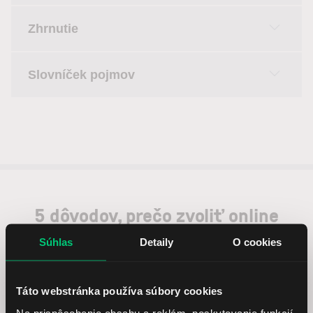
Zhrnutie
Slovníček pojmov
5 dôvodov, prečo zvoliť online
brokera LYNX
Súhlas
Detaily
O cookies
Táto webstránka používa súbory cookies
Na prispôsobenie obsahu a reklám, poskytovanie funkcií