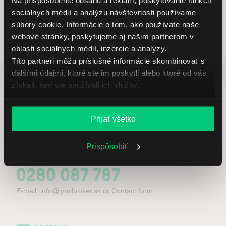
Profesionálna obchodná platforma
sociálnych médií a analýzu návštevnosti používame
súbory cookie. Informácie o tom, ako používate naše
webové stránky, poskytujeme aj našim partnerom v
oblasti sociálnych médií, inzercie a analýzy.
Títo partneri môžu príslušné informácie skombinovať s
Obľúbené
Dividendové stratégie pro 2026
ďalšími údajmi, ktoré ste im poskytli alebo ktoré od vás
získali, keď ste používali ich služby.
Prijať všetko
Kontaktujte nás
Prispôsobiť
0280 087 787
E-mail:
info@lynxbroker.sk
or
Contact form