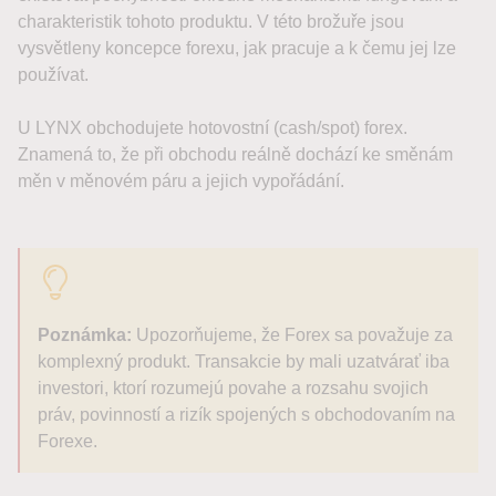
charakteristik tohoto produktu. V této brožuře jsou
vysvětleny koncepce forexu, jak pracuje a k čemu jej lze
používat.
U LYNX obchodujete hotovostní (cash/spot) forex.
Znamená to, že při obchodu reálně dochází ke směnám
měn v měnovém páru a jejich vypořádání.
Poznámka:
Upozorňujeme, že Forex sa považuje za
komplexný produkt. Transakcie by mali uzatvárať iba
investori, ktorí rozumejú povahe a rozsahu svojich
práv, povinností a rizík spojených s obchodovaním na
Forexe.