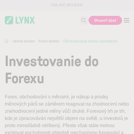
Skip to main content
ONLINE BROKER
Otvoriť účet
Vyhľadať
Online broker
Forex broker
Obchodovanie forexu vysvetlenie
Investovanie do
Forexu
Forex, obchodování s měnami, je nákup a prodej
měnových párů se záměrem reagovat na zhodnocení nebo
znehodnocení jedné měny vůči druhé. Forexový trh je trh,
kde je zpracováván největší objem na světě, u investorů je
proto mimořádně oblíbený. Přesto však stále mohou
existovat pochybnosti ohledně mechanismu fungování a